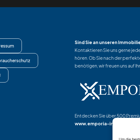
Sind Sie an unseren Immobilie
ressum
Kontaktieren Sie uns gerne jeder
hören. Ob Sie nach der perfek
braucherschutz
benötigen, wir freuen uns auf Ih
B
Entdecken Sie über 500 Premiu
www.emporia-immobilien.
Um die best