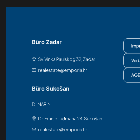
Büro Zadar
Imp
Sv. Vinka Paulskog 32, Zadar
Ver
realestate@emporia.hr
AG
Büro Sukošan
D-MARIN
Dr. Franje Tuđmana 24, Sukošan
realestate@emporia.hr