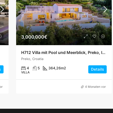
3,000,000€
 Meer
H712 Villa mit Pool und Meerblick, Preko, Insel Ugljan
Preko, Croatia
4
5
364,26
m2
s
Details
VILLA
or
4 Monaten vor