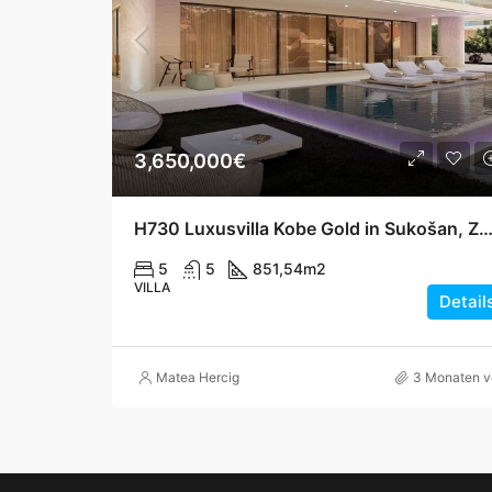
3,650,000€
H730 Luxusvilla Kobe Gold in Sukošan, Zwei Pools, 200 m vom
5
5
851,54
m2
VILLA
Detail
Matea Hercig
3 Monaten v